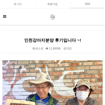
Q&A
로그인
회원가입
인천강아지분양 후기입니다 ~!
펫퍼스트
11,669회
0건
본문